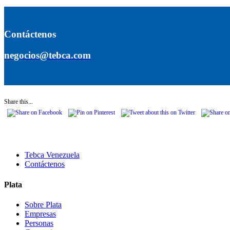
Contáctenos
negocios@tebca.com
Share this...
Tebca Venezuela
Contáctenos
Plata
Sobre Plata
Empresas
Personas