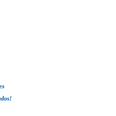
es
ados!